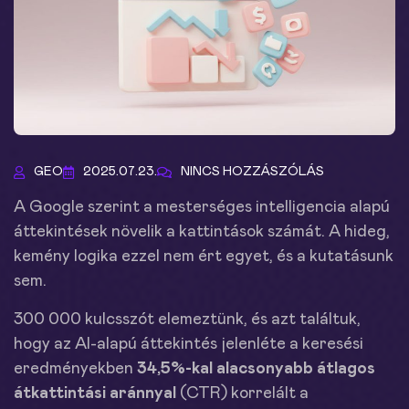
GEO
2025.07.23.
NINCS HOZZÁSZÓLÁS
A Google szerint a mesterséges intelligencia alapú
áttekintések növelik a kattintások számát. A hideg,
kemény logika ezzel nem ért egyet, és a kutatásunk
sem.
300 000 kulcsszót elemeztünk, és azt találtuk,
hogy az AI-alapú áttekintés jelenléte a keresési
eredményekben
34,5%-kal alacsonyabb átlagos
átkattintási aránnyal
(CTR) korrelált a