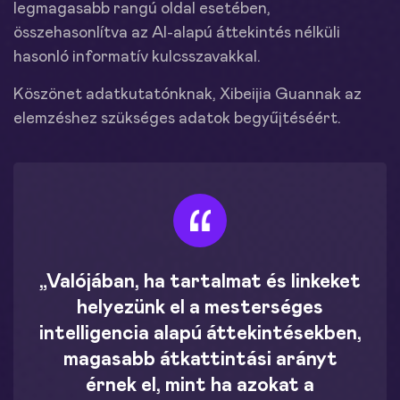
legmagasabb rangú oldal esetében,
összehasonlítva az AI-alapú áttekintés nélküli
hasonló informatív kulcsszavakkal.
Köszönet adatkutatónknak, Xibeijia Guannak az
elemzéshez szükséges adatok begyűjtéséért.
„Valójában, ha tartalmat és linkeket
helyezünk el a mesterséges
intelligencia alapú áttekintésekben,
magasabb átkattintási arányt
érnek el, mint ha azokat a