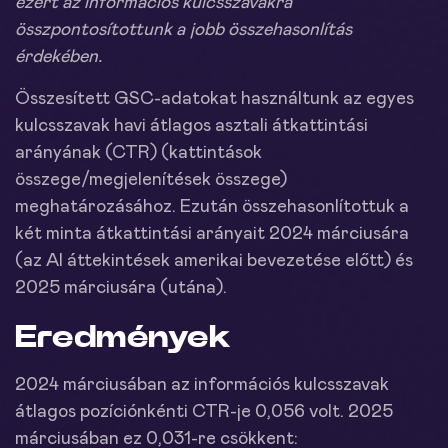
ezért az információs kulcsszavakra
összpontosítottunk a jobb összehasonlítás
érdekében.
Összesített GSC-adatokat használtunk az egyes
kulcsszavak havi átlagos asztali átkattintási
arányának (CTR) (kattintások
összege/megjelenítések összege)
meghatározásához. Ezután összehasonlítottuk a
két minta átkattintási arányait 2024 márciusára
(az AI áttekintések amerikai bevezetése előtt) és
2025 márciusára (utána).
Eredmények
2024 márciusában az információs kulcsszavak
átlagos pozíciónkénti CTR-je 0,056 volt. 2025
márciusában ez 0,031-re csökkent: