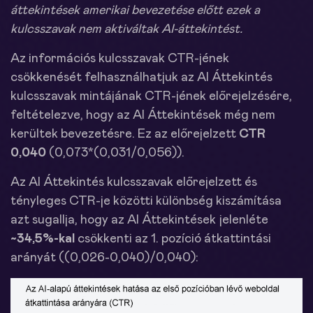
áttekintések amerikai bevezetése előtt ezek a
kulcsszavak nem aktiváltak AI-áttekintést.
Az információs kulcsszavak CTR-jének
csökkenését felhasználhatjuk az AI Áttekintés
kulcsszavak mintájának CTR-jének előrejelzésére,
feltételezve, hogy az AI Áttekintések még nem
kerültek bevezetésre. Ez az előrejelzett
CTR
0,040
(0,073*(0,031/0,056)).
Az AI Áttekintés kulcsszavak előrejelzett és
tényleges CTR-je közötti különbség kiszámítása
azt sugallja, hogy az AI Áttekintések jelenléte
~34,5%-kal
csökkenti az 1. pozíció átkattintási
arányát ((0,026-0,040)/0,040):