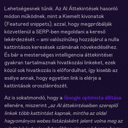
Lehetségesnek tűnik. Az AI Áttekintések hasonló
módon működnek, mint a Kiemelt kivonatok
(Featured snippets), azzal, hogy megpróbálják
közvetlenül a SERP-ben megoldani a kereső
lekérdezését – ami valószínűleg hozzájárul a nulla
kattintásos keresések számának növekedéséhez.
És bár a mesterséges intelligencia áttekintései
gyakran tartalmaznak hivatkozási linkeket, ezek
közül sok hivatkozás is előfordulhat, így kisebb az
esélye annak, hogy egyetlen link is elérje a
kattintások oroszlánrészét.
Az is sokatmondó, hogy a
Google optimista állítása
ellenére, miszerint
„az AI áttekintéseiben szereplő
linkek több kattintást kapnak, mintha az oldal
hagyományos webes listázásként jelent volna meg az