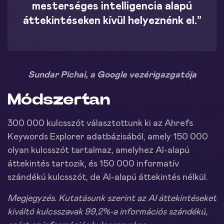
mesterséges intelligencia alapú
áttekintéseken kívül helyeznénk el.”
Sundar Pichai, a Google vezérigazgatója
Módszertan
300 000 kulcsszót választottunk ki az Ahrefs
Keywords Explorer adatbázisából, amely 150 000
olyan kulcsszót tartalmaz, amelyhez AI-alapú
áttekintés tartozik, és 150 000 informatív
szándékú kulcsszót, de AI-alapú áttekintés nélkül.
Megjegyzés. Kutatásunk szerint az AI áttekintéseket
kiváltó kulcsszavak 99,2%-a információs szándékú,