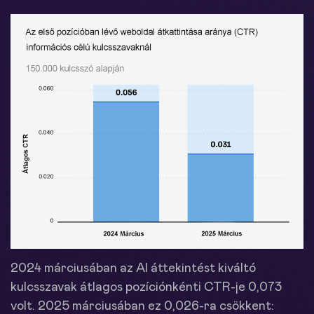
2024 márciusában az AI áttekintést kiváltó
kulcsszavak átlagos pozíciónkénti CTR-je 0,073
volt. 2025 márciusában ez 0,026-ra csökkent: