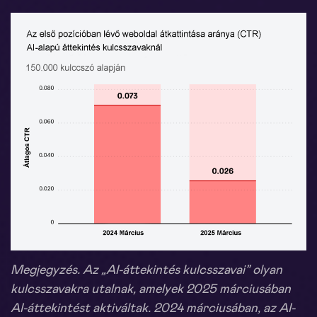
Megjegyzés. Az „AI-áttekintés kulcsszavai” olyan
kulcsszavakra utalnak, amelyek 2025 márciusában
AI-áttekintést aktiváltak. 2024 márciusában, az AI-