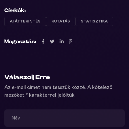
Címkék:
AI ÁTTEKINTÉS
KUTATÁS
STATISZTIKA
Megosztás:
Válaszolj Erre
Az e-mail címet nem tesszük közzé.
A kötelező
mezőket
*
karakterrel jelöltük