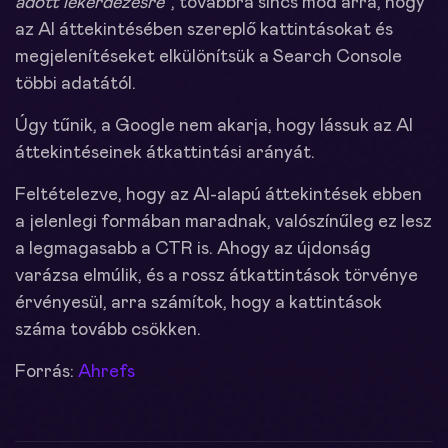
adott lekérdezésre”
, továbbra sincs mód arra, hogy
az AI áttekintésében szereplő kattintásokat és
megjelenítéseket elkülönítsük a Search Console
többi adatától.
Úgy tűnik, a Google nem akarja, hogy lássuk az AI
áttekintéseinek átkattintási arányát.
Feltételezve, hogy az AI-alapú áttekintések ebben
a jelenlegi formában maradnak, valószínűleg ez lesz
a legmagasabb a CTR is. Ahogy az újdonság
varázsa elmúlik, és a rossz átkattintások törvénye
érvényesül, arra számítok, hogy a kattintások
száma tovább csökken.
Forrás:
Ahrefs